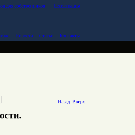
Регистрация
од для собственников
тале
Новости
Статьи
Контакты
Назад
Вверх
ости.