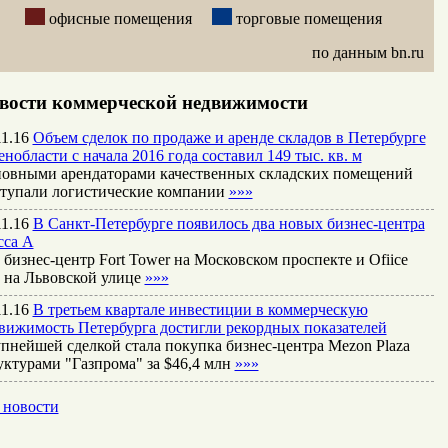
офисные помещения
торговые помещения
по данным bn.ru
вости коммерческой недвижимости
11.16
Объем сделок по продаже и аренде складов в Петербурге
енобласти с начала 2016 года составил 149 тыс. кв. м
овными арендаторами качественных складских помещений
тупали логистические компании
»»»
11.16
В Санкт-Петербурге появилось два новых бизнес-центра
сса А
 бизнес-центр Fort Tower на Московском проспекте и Ofiice
 на Львовской улице
»»»
11.16
В третьем квартале инвестиции в коммерческую
вижимость Петербурга достигли рекордных показателей
пнейшей сделкой стала покупка бизнес-центра Mezon Plaza
уктурами "Газпрома" за $46,4 млн
»»»
 новости