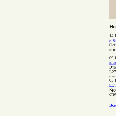
Но
14.
и Л
Осн
выс
09.
кла
Это
L27
03.
нед
Кру
стр
Все