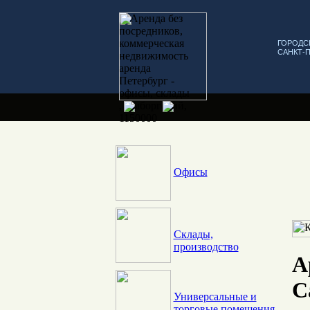
ГОРОДС
САНКТ-
Офисы
Склады,
производство
А
С
Универсальные и
торговые помещения