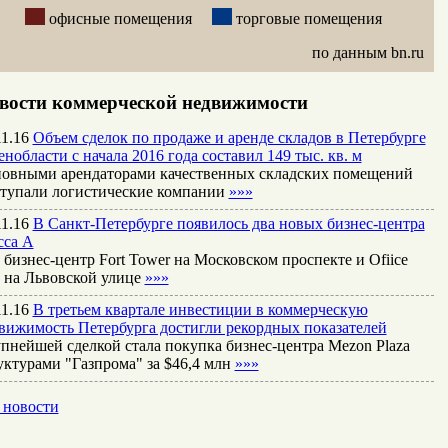
офисные помещения
торговые помещения
по данным bn.ru
вости коммерческой недвижимости
11.16
Объем сделок по продаже и аренде складов в Петербурге
енобласти с начала 2016 года составил 149 тыс. кв. м
овными арендаторами качественных складских помещений
тупали логистические компании
»»»
11.16
В Санкт-Петербурге появилось два новых бизнес-центра
сса А
 бизнес-центр Fort Tower на Московском проспекте и Ofiice
 на Львовской улице
»»»
11.16
В третьем квартале инвестиции в коммерческую
вижимость Петербурга достигли рекордных показателей
пнейшей сделкой стала покупка бизнес-центра Mezon Plaza
уктурами "Газпрома" за $46,4 млн
»»»
 новости