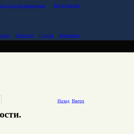
Регистрация
од для собственников
тале
Новости
Статьи
Контакты
Назад
Вверх
ости.