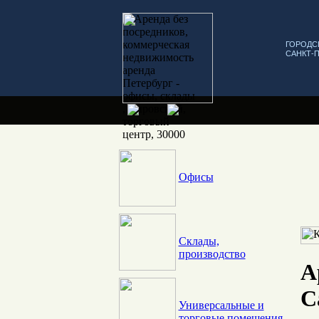
ГОРОДС
САНКТ-
Офисы
Склады,
производство
А
С
Универсальные и
торговые помещения