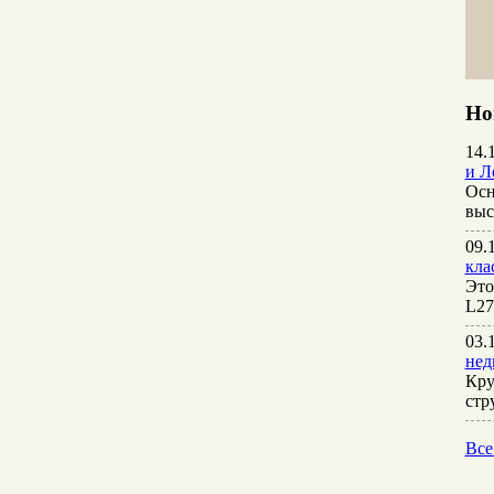
Но
14.
и Л
Осн
выс
09.
кла
Это
L27
03.
нед
Кру
стр
Все