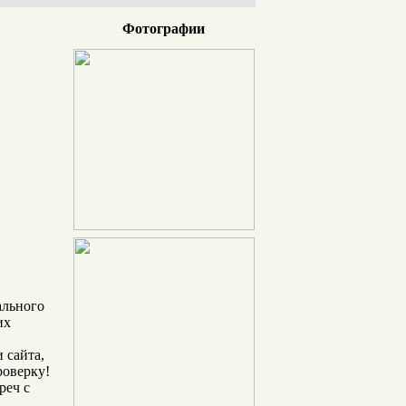
Фотографии
ального
их
 сайта,
оверку!
реч с