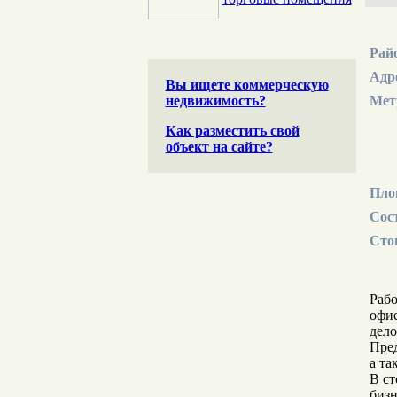
Рай
Адр
Вы ищете коммерческую
недвижимость?
Мет
Как разместить свой
объект на сайте?
Пло
Сос
Сто
Рабо
офис
дело
Пред
а т
В ст
бизн