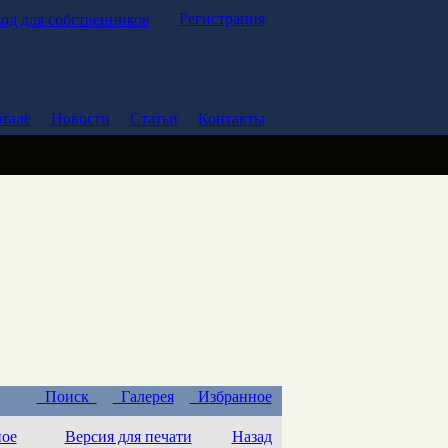
Регистрация
од для собственников
тале
Новости
Статьи
Контакты
Поиск
Галерея
Избранное
ное
Версия для печати
Назад