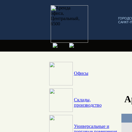
ГОРОДС
САНКТ-
Офисы
А
Склады,
производство
Универсальные и
торговые помещения