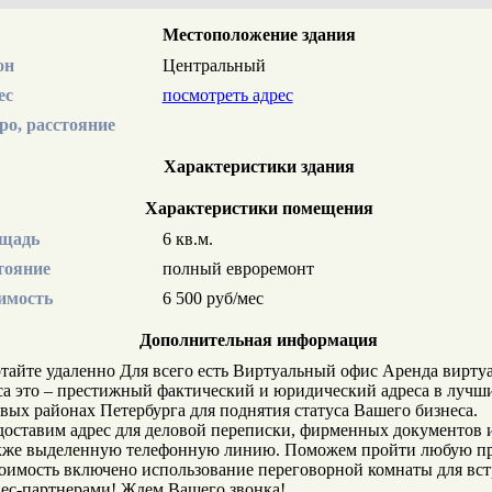
Местоположение здания
он
Центральный
ес
посмотреть адрес
ро, расстояние
Характеристики здания
Характеристики помещения
щадь
6 кв.м.
тояние
полный евроремонт
имость
6 500 руб/мес
Дополнительная информация
тайте удаленно Для всего есть Виртуальный офис Аренда вирту
а это – престижный фактический и юридический адреса в лучш
вых районах Петербурга для поднятия статуса Вашего бизнеса.
оставим адрес для деловой переписки, фирменных документов и
акже выделенную телефонную линию. Поможем пройти любую пр
оимость включено использование переговорной комнаты для вст
ес-партнерами! Ждем Вашего звонка!