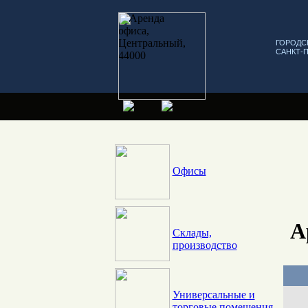
ГОРОДС
САНКТ-
Офисы
А
Склады,
производство
Универсальные и
торговые помещения