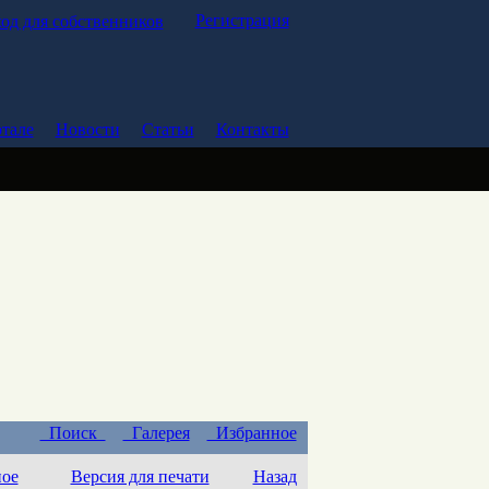
Регистрация
од для собственников
тале
Новости
Статьи
Контакты
Поиск
Галерея
Избранное
ное
Версия для печати
Назад