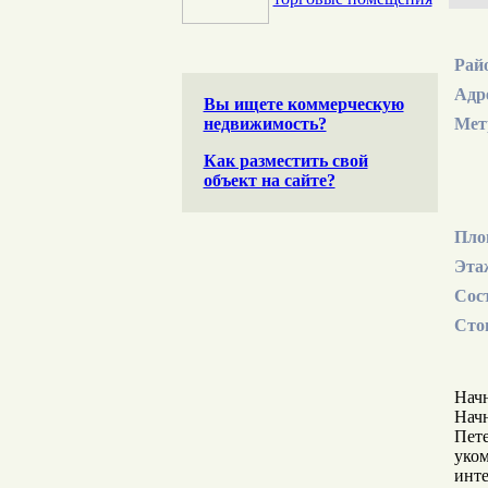
Рай
Адр
Вы ищете коммерческую
недвижимость?
Мет
Как разместить свой
объект на сайте?
Пло
Эта
Сос
Сто
Начн
Начн
Пете
уком
инте