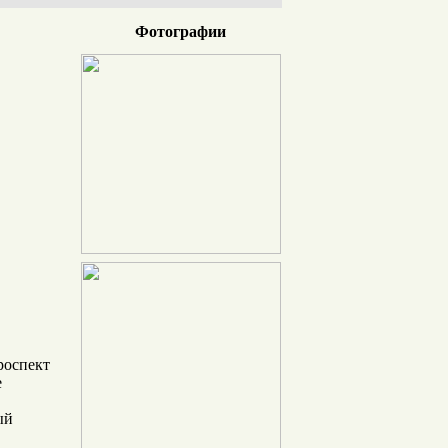
Фотографии
роспект
е
ый