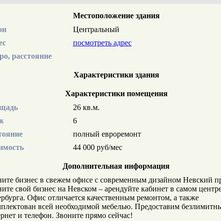
Местоположение здания
он
Центральный
ес
посмотреть адрес
ро, расстояние
Характеристики здания
Характеристики помещения
щадь
26 кв.м.
ж
6
тояние
полный евроремонт
имость
44 000 руб/мес
Дополнительная информация
ите бизнес в свежем офисе с современным дизайном Невский п
ите свой бизнес на Невском – арендуйте кабинет в самом центр
рбурга. Офис отличается качественным ремонтом, а также
плектован всей необходимой мебелью. Предоставим безлимитн
рнет и телефон. Звоните прямо сейчас!