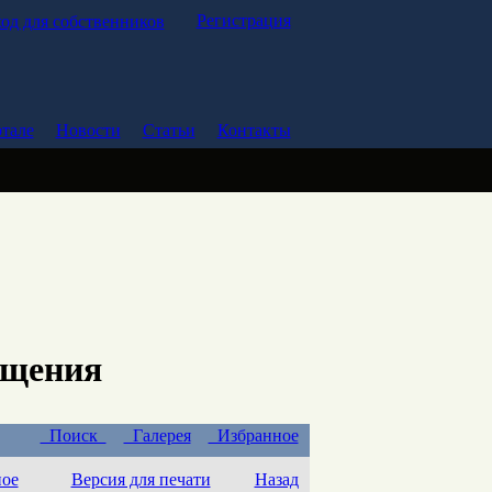
Регистрация
од для собственников
тале
Новости
Статьи
Контакты
ещения
Поиск
Галерея
Избранное
ное
Версия для печати
Назад