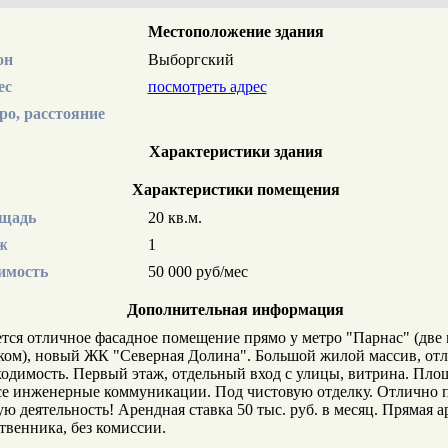
Местоположение здания
он
Выборгский
ес
посмотреть адрес
ро, расстояние
Характеристики здания
Характеристики помещения
щадь
20 кв.м.
ж
1
имость
50 000 руб/мес
Дополнительная информация
тся отличное фасадное помещение прямо у метро "Парнас" (две
ом), новый ЖК "Северная Долина". Большой жилой массив, от
одимость. Первый этаж, отдельный вход с улицы, витрина. Пло
се инженерные коммуникации. Под чистовую отделку. Отлично 
ю деятельность! Арендная ставка 50 тыс. руб. в месяц. Прямая а
твенника, без комиссии.