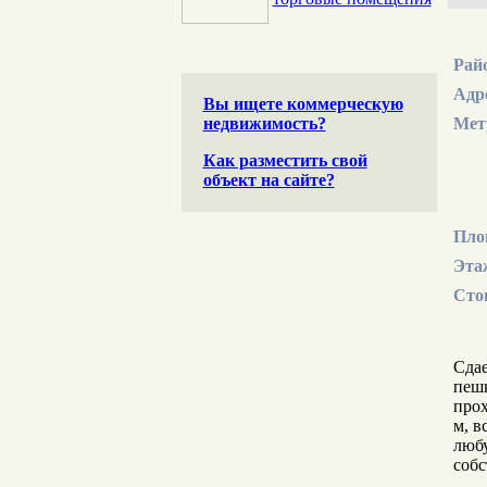
Рай
Адр
Вы ищете коммерческую
недвижимость?
Мет
Как разместить свой
объект на сайте?
Пло
Эта
Сто
Сдае
пешк
прох
м, в
любу
собс