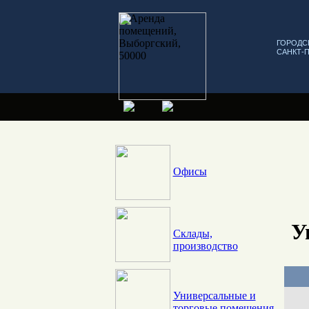
ГОРОДС
САНКТ-
Офисы
У
Склады,
производство
Универсальные и
торговые помещения