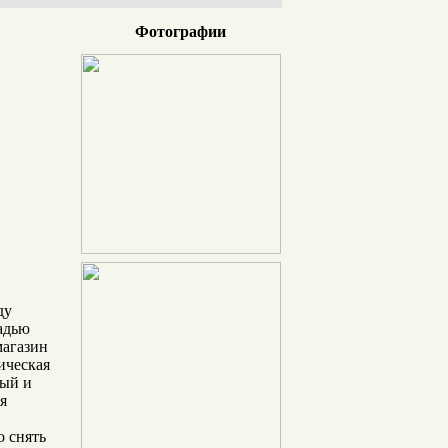
Фотографии
ду
адью
магазин
ическая
ный и
я
 снять