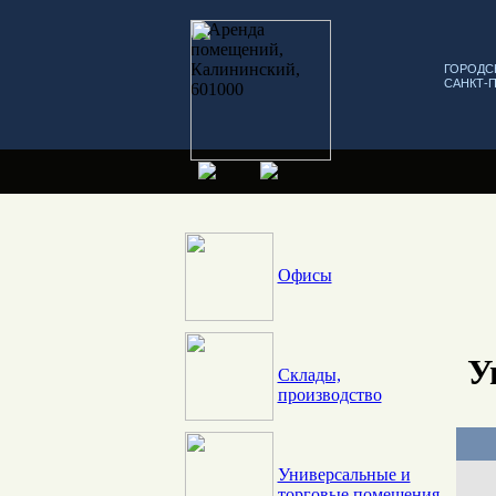
ГОРОДС
САНКТ-
Офисы
У
Склады,
производство
Универсальные и
торговые помещения