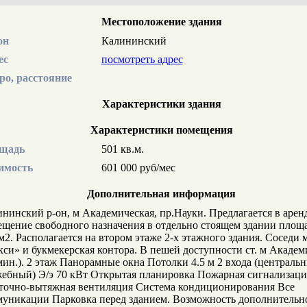
Местоположение здания
он
Калининский
ес
посмотреть адрес
ро, расстояние
Характеристики здания
Характеристики помещения
щадь
501 кв.м.
имость
601 000 руб/мес
Дополнительная информация
нинский р-он, м Академическая, пр.Науки. Предлагается в арен
щение свободного назначения в отдельно стоящем здании площ
м2. Располагается на втором этаже 2-х этажного здания. Соседи 
си» и букмекерская контора. В пешей доступности ст. м Академ
мин.). 2 этаж Панорамные окна Потолки 4.5 м 2 входа (централь
ебный) Э/э 70 кВт Открытая планировка Пожарная сигнализаци
точно-вытяжная вентиляция Система кондиционирования Все
уникации Парковка перед зданием. Возможность дополнительно