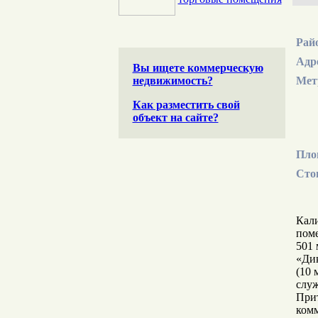
Рай
Адр
Вы ищете коммерческую
недвижимость?
Мет
Как разместить свой
объект на сайте?
Пло
Сто
Кали
поме
501 
«Дик
(10 
служ
При
комм