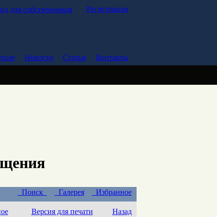
Регистрация
од для собственников
тале
Новости
Статьи
Контакты
ещения
Поиск
Галерея
Избранное
ное
Версия для печати
Назад