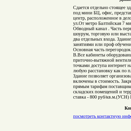
Сдается отдельно стоящее з
под мини БЦ, офис, предста
центр, расположенное в дел
ул.От метро Балтийская 7 м
Обводный канал . Часть пер
шоурум, торговую или выста
два отдельных входа. Здани
занятиями или проф обучени
Основная часть перегородок
В.Все кабинеты оборудова
приточно-вытяжной вентиля
точками доступа интернет на
любую расстановку как по п
Здание позволяет организова
включены в стоимость. Закры
прямым тарифам поставщиков
складских помещений и тер
ставка - 800 руб/кв.м.(УСН
Ко
посмотреть контактную ин