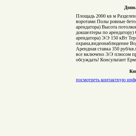
Допо
Площадь 2000 кв м Разделен
воротами Полы ровные бето
арендатора) Высота потолков
докшелтеры по арендатору) 
арендатора) Э/Э 150 кВт Те
охрана,видеонаблюдение Во
Арендная ставка 350 руб/кв.
все включено Э/Э плюсом пр
обсуждать! Консультант Ер
Ко
посмотреть контактную ин