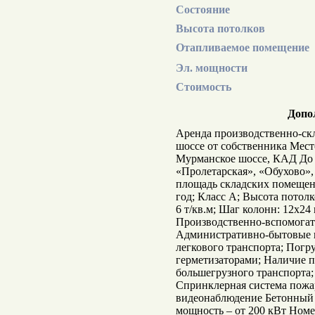
Состояние
Высота потолков
Отапливаемое помещение
Эл. мощности
Стоимость
Допо
Аренда производственно-ск
шоссе от собственника Мес
Мурманское шоссе, КАД До 
«Пролетарская», «Обухово»
площадь складских помещени
год; Класс А; Высота потолк
6 т/кв.м; Шаг колонн: 12х24 
Производственно-вспомогат
Административно-бытовые п
легкового транспорта; Погр
герметизаторами; Наличие п
большегрузного транспорта;
Спринклерная система пожа
видеонаблюдение Бетонный 
мощность – от 200 кВт Ном