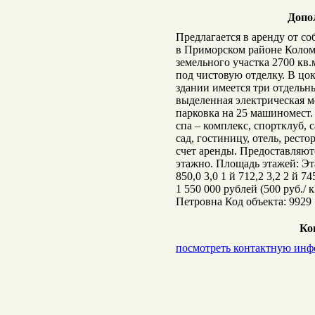
Допо
Предлагается в аренду от со
в Приморском районе Колом
земельного участка 2700 кв
под чистовую отделку. В цо
здании имеется три отдельн
выделенная электрическая м
парковка на 25 машиномест.
спа – комплекс, спортклуб,
сад, гостиницу, отель, рест
счет аренды. Предоставляют
этажно. Площадь этажей: Э
850,0 3,0 1 й 712,2 3,2 2 й 7
1 550 000 рублей (500 руб./
Петровна Код объекта: 992
Ко
посмотреть контактную ин