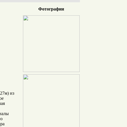
Фотографии
27м) из
ое
ная
налы
го
ора