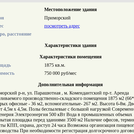
Местоположение здания
он
Приморский
ес
посмотреть адрес
ро, расстояние
Характеристики здания
Характеристики помещения
щадь
1875 кв.м.
имость
750 000 руб/мес
Дополнительная информация
орский р-н, ул. Парашютная , м. Комендантский пр-т. Аренда
ливаемого производственно-складского помещения 1875 м2 (66*
рых офисные - 36 м2, вспомогательные- 267 м2. Высота 6-8м. Дв
т 4,5м х 4,5м. Полы беспылевые с большой нагрузкой Современ
енерия Электроэнергия 500 кВт Вода в промышленных объемах
ытая площадка перед зданиями 3500 м2 Наличие офисов, терми
ты КПП, охрана, доступ 24 часа Возможна организация пищево
зводства При необходимости регистрация долгосрочного догов