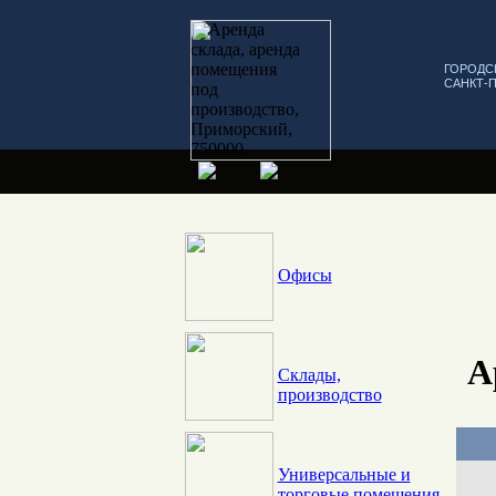
ГОРОДС
САНКТ-
Офисы
А
Склады,
производство
Универсальные и
торговые помещения