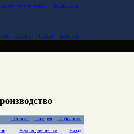
Регистрация
од для собственников
тале
Новости
Статьи
Контакты
производство
Поиск
Галерея
Избранное
ное
Версия для печати
Назад