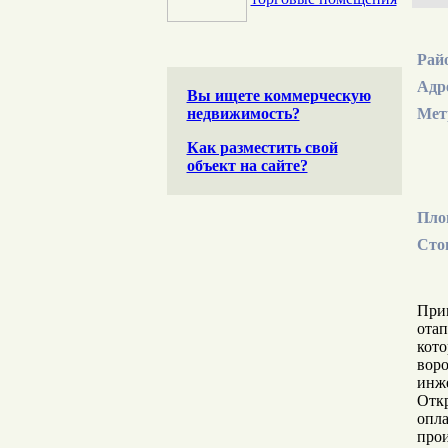
Рай
Адр
Вы ищете коммерческую
недвижимость?
Мет
Как разместить свой
объект на сайте?
Пло
Сто
Прим
отап
кото
воро
инж
Откр
опла
прои