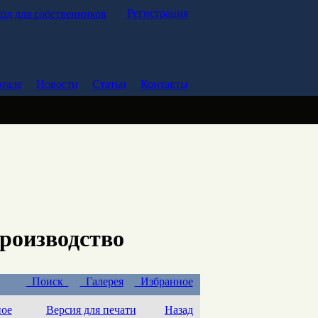
Регистрация
од для собственников
тале
Новости
Статьи
Контакты
производство
Поиск
Галерея
Избранное
ное
Версия для печати
Назад