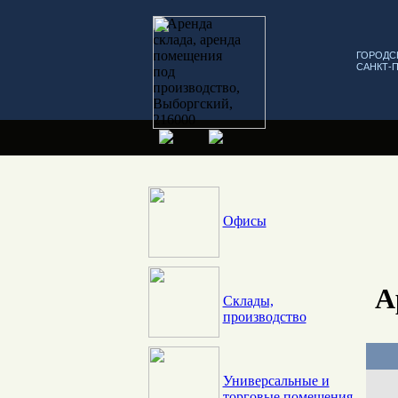
ГОРОДС
САНКТ-
Офисы
А
Склады,
производство
Универсальные и
торговые помещения