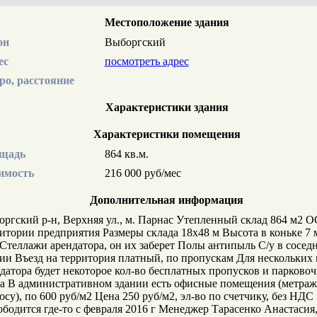
Местоположение здания
он
Выборгский
ес
посмотреть адрес
ро, расстояние
Характеристики здания
Характеристики помещения
щадь
864 кв.м.
имость
216 000 руб/мес
Дополнительная информация
ргский р-н, Верхняя ул., м. Парнас Утепленный склад 864 м2 О
итории предприятия Размеры склада 18х48 м Высота в коньке 7 м
Стеллажи арендатора, он их заберет Полы антипыль С/у в сосед
ии Въезд на территория платный, по пропускам Для нескольких
датора будет некоторое кол-во бесплатных пропусков и парково
а В административном здании есть офисные помещения (метраж
осу), по 600 руб/м2 Цена 250 руб/м2, эл-во по счетчику, без НДС
бодится где-то с февраля 2016 г Менеджер Тарасенко Анастасия