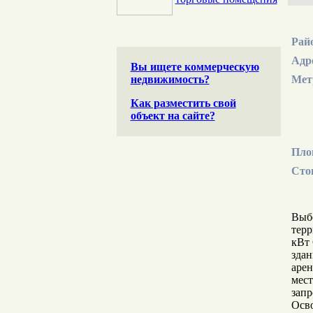
Рай
Адр
Вы ищете коммерческую
недвижимость?
Мет
Как разместить свой
объект на сайте?
Пло
Сто
Выбо
терр
кВт 
здан
арен
мест
запр
Осво