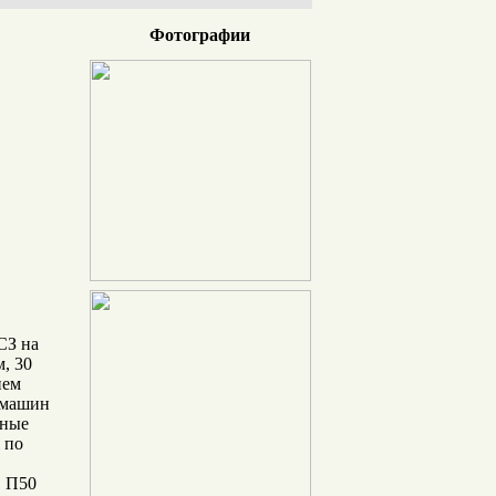
Фотографии
СЗ на
, 30
нем
 машин
чные
 по
, П50