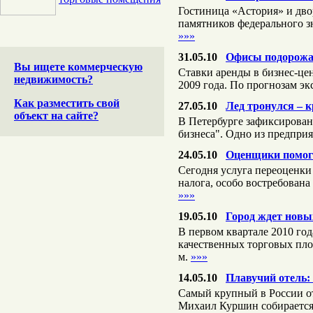
Гостиница «Астория» и дв
памятников федерального зн
»»»
31.05.10
Офисы подорожа
Вы ищете коммерческую
Ставки аренды в бизнес-цен
недвижимость?
2009 года. По прогнозам эк
Как разместить свой
27.05.10
Лед тронулся – 
объект на сайте?
В Петербурге зафиксирован
бизнеса". Одно из предпри
24.05.10
Оценщики помога
Сегодня услуга переоценки
налога, особо востребована
»»»
19.05.10
Город ждет новы
В первом квартале 2010 год
качественных торговых площ
м.
»»»
14.05.10
Плавучий отель:
Самый крупный в России от
Михаил Куршин собирается