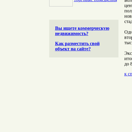
Бол
цен
пол
нов
ста
Вы ищете коммерческую
Одн
недвижимость?
вто
тыс
Как разместить свой
объект на сайте?
Экс
ито
до 
к с