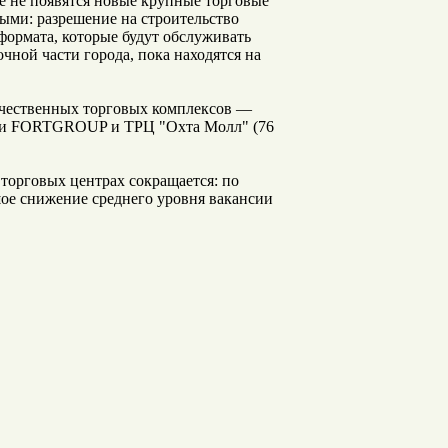
урге не появятся новые крупные торговые
ыми: разрешение на строительство
формата, которые будут обслуживать
чной части города, пока находятся на
ачественных торговых комплексов —
нии FORTGROUP и ТРЦ "Охта Молл" (76
торговых центрах сокращается: по
шое снижение среднего уровня вакансии