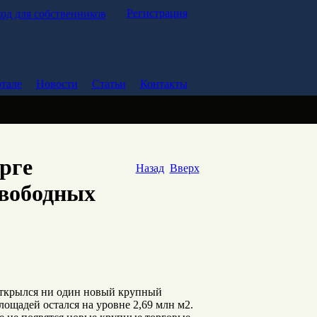
Регистрация
од для собственников
тале
Новости
Статьи
Контакты
рге
Назад
Вверх
свободных
 открылся ни один новый крупный
ощадей остался на уровне 2,69 млн м2.