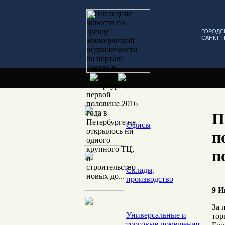
ГОРОДС
САНКТ-
П
Офисы
п
п
Склады,
производство
9 И
За 
Универсальные и
тор
торговые помещения