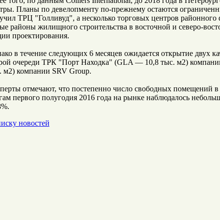
ее того, по данным Colliers International, до 2018 года в Петерб
тры. Планы по девелопменту по-прежнему остаются ограниченн
учил ТРЦ "Голливуд", а несколько торговых центров районного 
ые районы жилищного строительства в восточной и северо-восто
дии проектирования.
ако в течение следующих 6 месяцев ожидается открытие двух к
рой очереди ТРК "Порт Находка" (GLA — 10,8 тыс. м2) компа
. м2) компании SRV Group.
перты отмечают, что постепенно число свободных помещений в 
гам первого полугодия 2016 года на рынке наблюдалось неболь
8%.
писку новостей