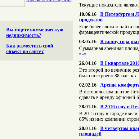
Текущие показатели являют
10.06.16
В Петербурге и 
продуктов
Еще более сложно найти со
Вы ищете коммерческую
фармацевтической продук
недвижимость?
03.05.16
К концу года ры
Как разместить свой
Суммарная арендная площад
объект на сайте?
»»»
26.04.16
В I квартале 201
Это второй по величине ре
было построено 88 тыс. кв.
02.02.16
Аренда комфорта
В историческом центре Пет
сдавать в аренду офисный 
28.01.16
В 2016 году в Пе
В 2015 году в городе ввел
85% из них компании стро
20.01.16
В четвертом ква
площадей