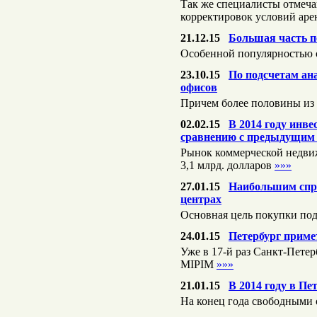
Так же специалисты отмечаю
корректировок условий ар
21.12.15
Большая часть п
Особенной популярностью о
23.10.15
По подсчетам ана
офисов
Причем более половины из 
02.02.15
В 2014 году инв
сравнению с предыдущим
Рынок коммерческой недвиж
3,1 млрд. долларов
»»»
27.01.15
Наибольшим спро
центрах
Основная цель покупки по
24.01.15
Петербург приме
Уже в 17-й раз Санкт-Пете
MIPIM
»»»
21.01.15
В 2014 году в Пе
На конец года свободными